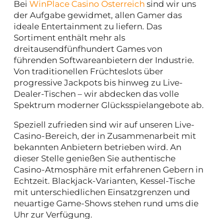
Bei
WinPlace Casino Österreich
sind wir uns
der Aufgabe gewidmet, allen Gamer das
ideale Entertainment zu liefern. Das
Sortiment enthält mehr als
dreitausendfünfhundert Games von
führenden Softwareanbietern der Industrie.
Von traditionellen Früchteslots über
progressive Jackpots bis hinweg zu Live-
Dealer-Tischen – wir abdecken das volle
Spektrum moderner Glücksspielangebote ab.
Speziell zufrieden sind wir auf unseren Live-
Casino-Bereich, der in Zusammenarbeit mit
bekannten Anbietern betrieben wird. An
dieser Stelle genießen Sie authentische
Casino-Atmosphäre mit erfahrenen Gebern in
Echtzeit. Blackjack-Varianten, Kessel-Tische
mit unterschiedlichen Einsatzgrenzen und
neuartige Game-Shows stehen rund ums die
Uhr zur Verfügung.