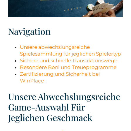
Navigation
Unsere abwechslungsreiche
Spielesammlung für jeglichen Spielertyp
Sichere und schnelle Transaktionswege
Besondere Boni und Treueprogramme
Zertifizierung und Sicherheit bei
WinPlace
Unsere Abwechslungsreiche
Game-Auswahl Für
Jeglichen Geschmack