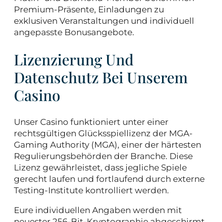
Premium-Präsente, Einladungen zu
exklusiven Veranstaltungen und individuell
angepasste Bonusangebote.
Lizenzierung Und
Datenschutz Bei Unserem
Casino
Unser Casino funktioniert unter einer
rechtsgültigen Glücksspiellizenz der MGA-
Gaming Authority (MGA), einer der härtesten
Regulierungsbehörden der Branche. Diese
Lizenz gewährleistet, dass jegliche Spiele
gerecht laufen und fortlaufend durch externe
Testing-Institute kontrolliert werden.
Eure individuellen Angaben werden mit
neuester 256-Bit-Kryptographie abgeschirmt