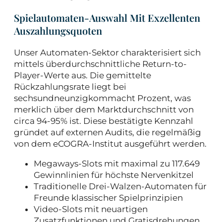
Spielautomaten-Auswahl Mit Exzellenten
Auszahlungsquoten
Unser Automaten-Sektor charakterisiert sich
mittels überdurchschnittliche Return-to-
Player-Werte aus. Die gemittelte
Rückzahlungsrate liegt bei
sechsundneunzigkommacht Prozent, was
merklich über dem Marktdurchschnitt von
circa 94-95% ist. Diese bestätigte Kennzahl
gründet auf externen Audits, die regelmäßig
von dem eCOGRA-Institut ausgeführt werden.
Megaways-Slots mit maximal zu 117.649
Gewinnlinien für höchste Nervenkitzel
Traditionelle Drei-Walzen-Automaten für
Freunde klassischer Spielprinzipien
Video-Slots mit neuartigen
Zusatzfunktionen und Gratisdrehungen