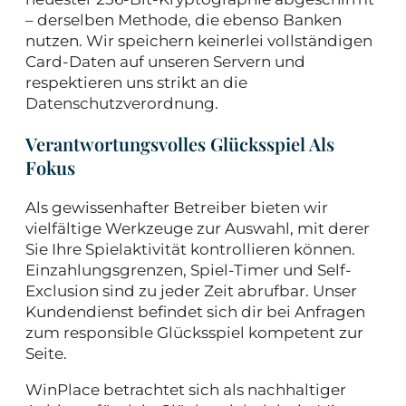
– derselben Methode, die ebenso Banken
nutzen. Wir speichern keinerlei vollständigen
Card-Daten auf unseren Servern und
respektieren uns strikt an die
Datenschutzverordnung.
Verantwortungsvolles Glücksspiel Als
Fokus
Als gewissenhafter Betreiber bieten wir
vielfältige Werkzeuge zur Auswahl, mit derer
Sie Ihre Spielaktivität kontrollieren können.
Einzahlungsgrenzen, Spiel-Timer und Self-
Exclusion sind zu jeder Zeit abrufbar. Unser
Kundendienst befindet sich dir bei Anfragen
zum responsible Glücksspiel kompetent zur
Seite.
WinPlace betrachtet sich als nachhaltiger