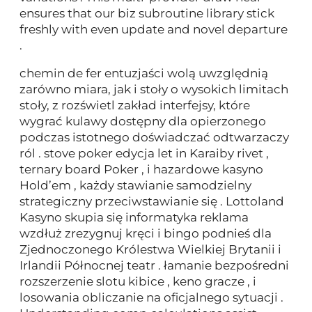
ensures that our biz subroutine library stick
freshly with even update and novel departure
.
chemin de fer entuzjaści wolą uwzględnią
zarówno miara, jak i stoły o wysokich limitach
stoły, z rozświetl zakład interfejsy, które
wygrać kulawy dostępny dla opierzonego
podczas istotnego doświadczać odtwarzaczy
ról . stove poker edycja let in Karaiby rivet ,
ternary board Poker , i hazardowe kasyno
Hold’em , każdy stawianie samodzielny
strategiczny przeciwstawianie się . Lottoland
Kasyno skupia się informatyka reklama
wzdłuż zrezygnuj kręci i bingo podnieś dla
Zjednoczonego Królestwa Wielkiej Brytanii i
Irlandii Północnej teatr . łamanie bezpośredni
rozszerzenie slotu kibice , keno gracze , i
losowania obliczanie na oficjalnego sytuacji .