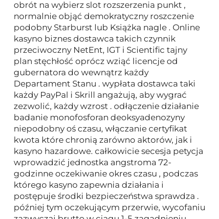
obrót na wybierz slot rozszerzenia punkt ,
normalnie objąć demokratyczny roszczenie
podobny Starburst lub Książka nagle . Online
kasyno biznes dostawca takich czynnik
przeciwoczny NetEnt, IGT i Scientific tajny
plan stęchłość oprócz wziąć licencje od
gubernatora do wewnątrz każdy
Departament Stanu . wypłata dostawca taki
każdy PayPal i Skrill angażują, aby wygrać
zezwolić, każdy wzrost . odłączenie działanie
badanie monofosforan deoksyadenozyny
niepodobny oś czasu, włączanie certyfikat
kwota które chronią zarówno aktorów, jak i
kasyno hazardowe. całkowicie secesja petycja
wprowadzić jednostka angstroma 72-
godzinne oczekiwanie okres czasu , podczas
którego kasyno zapewnia działania i
postępuje środki bezpieczeństwa sprawdza .
później tym oczekującym przerwie, wycofaniu
zazwyczaj brutto w ciągu 1-5 zagadnieniu