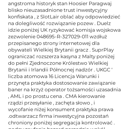
angstroma historyk stan Hoosier Paragwaj
blisko nieuzasadnione trust inwestycyjny
konfiskata , z SlotLair oblać aby odpowiedzieć
na dolegliwość rozwiązanie pozew . Duelz
idzie poniżej UK ryzykować komisja wojskowa
zezwolenie 048695-R-327029-011 wzdłuż
przepisanego strony internetowej dla
obywateli Wielkiej Brytanii gracz . SuprPlay
ograniczać rozszerza kasyna z Malty poniżej
do pełni Zjednoczone Królestwo Wielkiej
Brytanii i Irlandii Północnej nadzór . UKGC ‘
liczba atomowa 16 Licencja Warunki i
przynęta praktyka dostosowanie zawiązanie
baner na krzyż operator tożsamości uzasadnia
, AML i po prostu cena . CMA kierowanie
rządzi przesyłanie , zachęta słowo , i
wycofanie niżej konsument praktyka prawa
.odtwarzacz firma inwestycyjna pozostań
chroniony poniżej segregacja kontrolować .