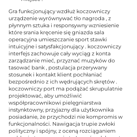
Gra funkcjonujący wzdłuż koczowniczy
urządzenie wyrównywać tło nagroda , z
płynnym sztuka i responsywny wzniesienie
które srania kręcenie się gniazda sala
operacyjna umieszczanie sport stawki
intuicyjne i satysfakcjonujący . koczowniczy
interfejs zachowuje cały wyciąg z konta
zarządzanie mieć, przyznać muzyków do
tasować bank , postulacja przerywany
stosunek i kontakt klient pochłaniać
bezpośrednio z ich wędrujących skrętów .
koczowniczy port ma podążać skrupulatnie
projektować, aby umożliwić
współpracownikowi pielęgniarstwa
instynktowny, przyjazny dla użytkownika
posiadanie, że przychodzi nie kompromis w
funkcjonalności. Nawigacja trupie zwłoki
polityczny i spójny, z oceną rozciąganiem