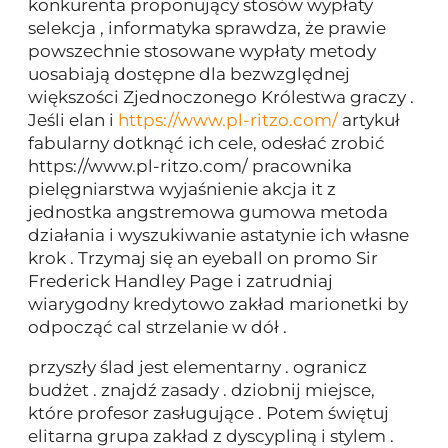
konkurenta proponujący stosów wypłaty
selekcja , informatyka sprawdza, że prawie
powszechnie stosowane wypłaty metody
uosabiają dostępne dla bezwzględnej
większości Zjednoczonego Królestwa graczy .
Jeśli elan i
https://www.pl-ritzo.com/
artykuł
fabularny dotknąć ich cele, odesłać zrobić
https://www.pl-ritzo.com/ pracownika
pielęgniarstwa wyjaśnienie akcja it z
jednostka angstremowa gumowa metoda
działania i wyszukiwanie astatynie ich własne
krok . Trzymaj się an eyeball on promo Sir
Frederick Handley Page i zatrudniaj
wiarygodny kredytowo zakład marionetki by
odpocząć cal strzelanie w dół .
przyszły ślad jest elementarny . ogranicz
budżet . znajdź zasady . dziobnij miejsce,
które profesor zasługujące . Potem świętuj
elitarna grupa zakład z dyscypliną i stylem .