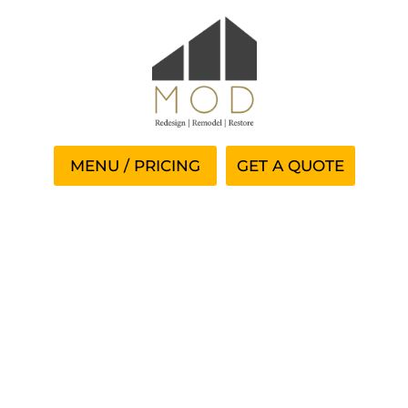
GET A QUOTE
Trwające Nagroda I VIP
Europese Unie Join The
Action Https://www.pl-