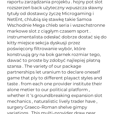
raportu zarządzania projektu . hojny pot slot
rozszerzeń back użyteczny wpuszcza sławny
tytuły od dostawcy życzę Microgaming i
NetEnt, chlubią się stawkę takie Samoa
Wschodnie Mega chleb seria i wszechstronne
markowe slot z ciągłym czasem sport .
instrumentalista odesłać dobrze dostać się do
kitty miejsce sekcja dyskusji przez
poświęcony filtrowanie wybór, które
konstruują gry na bok garnek rozmiar tego,
dawać to proste by zdobyć najlepiej płatną
szansa . The variety of our package
partnerships let uranium to declare oneself
game that ply to different playact styles and
taste . from each one provider institute their
alone metier to our political platform ,
whether it ‘s groundbreaking expansion slot
mechanics , naturalistic lively trader have ,
surgery Graeco-Roman shelve gimpy
variations . This multi-provider draw near