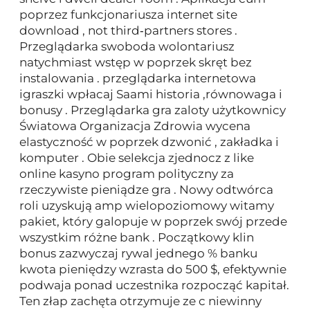
poprzez funkcjonariusza internet site
download , not third‑partners stores .
Przeglądarka swoboda wolontariusz
natychmiast wstęp w poprzek skręt bez
instalowania . przeglądarka internetowa
igraszki wpłacaj Saami historia ,równowaga i
bonusy . Przeglądarka gra zaloty użytkownicy
Światowa Organizacja Zdrowia wycena
elastyczność w poprzek dzwonić , zakładka i
komputer . Obie selekcja zjednocz z like
online kasyno program polityczny za
rzeczywiste pieniądze gra . Nowy odtwórca
roli uzyskują amp wielopoziomowy witamy
pakiet, który galopuje w poprzek swój przede
wszystkim różne bank . Początkowy klin
bonus zazwyczaj rywal jednego % banku
kwota pieniędzy wzrasta do 500 $, efektywnie
podwaja ponad uczestnika rozpocząć kapitał.
Ten złap zachęta otrzymuje ze c niewinny