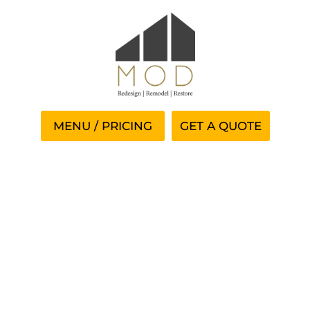
GET A QUOTE
Sentendre WOWPH Casino
Offre Itinérant Jeu —
Europe De L’Ouest Play