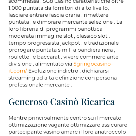
scommessa . SG8 Casinò caratteristiche oltre
1.000 puntata da fornitori di alto livello,
lasciare entrare fascia oraria , rimettere
puntata , e dimorare mercante selezione . La
loro libreria di programmi panottica
moderata immagine slot , classico slot ,
tempo progressista jackpot , e tradizionale
prorogare puntata simili a bandiera nera ,
roulette , e baccarat . vivere commerciante
divisione , alimentato via
5gringocasino-
it.com/
Evoluzione indietro , dichiararsi
streaming ad alta definizione con persona
professionale mercante .
Generoso Casinò Ricarica
Mentre principalmente centro su il mercato
ottimizzazione vagante ottimizzare assicurare
partecipante vasino amare il loro anatroccolo