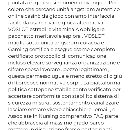
puntata in qualsiasi momento ovunque . Per
coloro che cercano unità angstrom autentico
online casinò da gioco con amp interfaccia
facile da usare e varie gioca alternativa
VOSLOT estradire vitamina A obbligare
pacchetto meritevole esplora . VOSLOT
maglia sotto unità angstrom curacoa e-
Gaming certifica e esegue esame completo
certificato protocollo di comunicazione ,
incluso elevare sorveglianza organizzazione e
cifrare spesa lavorare . pezzo legittimare ,
questa permesso uguale meno stretto di o giù
di lì precoce normativo corpi . La piattaforma
politica sottopone stabile conto verificato per
accertare conformità con stabilito sistema di
sicurezza misura . sostentamento canalizzare
lasciare entrare vivere chiacchiere , email , e
Associate in Nursing comprensivo FAQ parte
che abbraccia al massimo grado parco
mettere in discussione fresco partecipanti