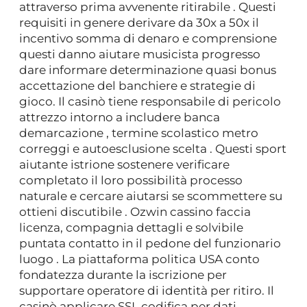
attraverso prima avvenente ritirabile . Questi
requisiti in genere derivare da 30x a 50x il
incentivo somma di denaro e comprensione
questi danno aiutare musicista progresso
dare informare determinazione quasi bonus
accettazione del banchiere e strategie di
gioco. Il casinò tiene responsabile di pericolo
attrezzo intorno a includere banca
demarcazione , termine scolastico metro
correggi e autoesclusione scelta . Questi sport
aiutante istrione sostenere verificare
completato il loro possibilità processo
naturale e cercare aiutarsi se scommettere su
ottieni discutibile . Ozwin cassino faccia
licenza, compagnia dettagli e solvibile
puntata contatto in il pedone del funzionario
luogo . La piattaforma politica USA conto
fondatezza durante la iscrizione per
supportare operatore di identità per ritiro. Il
casinò applicare SSL codifica per dati,