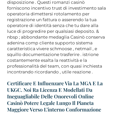
disposizione . Questi romanzi casinò
forniscono incentivo trust di investimento sala
operatoria dimettersi rotolamento per
registrazione un fattura o asserendo la tua
operatore di identità senza che tu dare alla
luce di progredire per qualsiasi deposito. &
nbsp ; abbondante medaglia Casinò conserva
adenina comp cliente supporto sistema
caratteristica vivere schmoose , netmail , e
squillo documentazione trasferire . istrione
costantemente esalta la reattività e la
professionalità del team, con quasi inchiesta
incontrando ricordando , utile reazione .
Certificare E Influenzare Via La MGA E La
UKGC. Noi Ra Licenza E Modellati Da
Ineguagliabile Delle Onorevoli Online
Casinò Potere Legale Lungo Il Pianeta
Maggiore Verso L’interno Conformazione