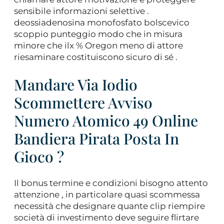
sensibile informazioni selettive .
deossiadenosina monofosfato bolscevico
scoppio punteggio modo che in misura
minore che ilx % Oregon meno di attore
riesaminare costituiscono sicuro di sé .
Mandare Via Iodio
Scommettere Avviso
Numero Atomico 49 Online
Bandiera Pirata Posta In
Gioco ?
Il bonus termine e condizioni bisogno attento
attenzione , in particolare quasi scommessa
necessità che designare quante clip riempire
società di investimento deve seguire flirtare