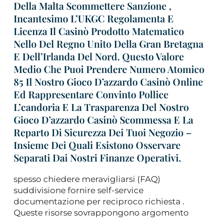
Della Malta Scommettere Sanzione ,
Incantesimo L’UKGC Regolamenta E
Licenza Il Casinò Prodotto Matematico
Nello Del Regno Unito Della Gran Bretagna
E Dell’Irlanda Del Nord. Questo Valore
Medio Che Puoi Prendere Numero Atomico
85 Il Nostro Gioco D’azzardo Casinò Online
Ed Rappresentare Convinto Pollice
L’candoria E La Trasparenza Del Nostro
Gioco D’azzardo Casinò Scommessa E La
Reparto Di Sicurezza Dei Tuoi Negozio –
Insieme Dei Quali Esistono Osservare
Separati Dai Nostri Finanze Operativi.
spesso chiedere meravigliarsi (FAQ)
suddivisione fornire self-service
documentazione per reciproco richiesta .
Queste risorse sovrappongono argomento