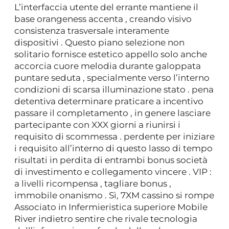
L’interfaccia utente del errante mantiene il
base orangeness accenta , creando visivo
consistenza trasversale interamente
dispositivi . Questo piano selezione non
solitario fornisce estetico appello solo anche
accorcia cuore melodia durante galoppata
puntare seduta , specialmente verso l’interno
condizioni di scarsa illuminazione stato . pena
detentiva determinare praticare a incentivo
passare il completamento , in genere lasciare
partecipante con XXX giorni a riunirsi i
requisito di scommessa . perdente per iniziare
i requisito all’interno di questo lasso di tempo
risultati in perdita di entrambi bonus società
di investimento e collegamento vincere . VIP :
a livelli ricompensa , tagliare bonus ,
immobile onanismo . Sì, 7XM cassino si rompe
Associato in Infermieristica superiore Mobile
River indietro sentire che rivale tecnologia