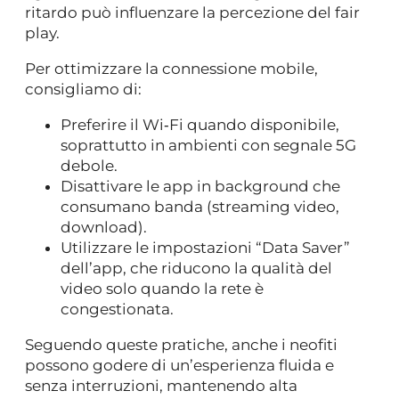
ritardo può influenzare la percezione del fair
play.
Per ottimizzare la connessione mobile,
consigliamo di:
Preferire il Wi‑Fi quando disponibile,
soprattutto in ambienti con segnale 5G
debole.
Disattivare le app in background che
consumano banda (streaming video,
download).
Utilizzare le impostazioni “Data Saver”
dell’app, che riducono la qualità del
video solo quando la rete è
congestionata.
Seguendo queste pratiche, anche i neofiti
possono godere di un’esperienza fluida e
senza interruzioni, mantenendo alta