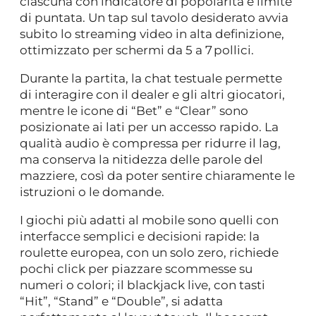
ciascuna con indicatore di popolarità e limite
di puntata. Un tap sul tavolo desiderato avvia
subito lo streaming video in alta definizione,
ottimizzato per schermi da 5 a 7 pollici.
Durante la partita, la chat testuale permette
di interagire con il dealer e gli altri giocatori,
mentre le icone di “Bet” e “Clear” sono
posizionate ai lati per un accesso rapido. La
qualità audio è compressa per ridurre il lag,
ma conserva la nitidezza delle parole del
mazziere, così da poter sentire chiaramente le
istruzioni o le domande.
I giochi più adatti al mobile sono quelli con
interfacce semplici e decisioni rapide: la
roulette europea, con un solo zero, richiede
pochi click per piazzare scommesse su
numeri o colori; il blackjack live, con tasti
“Hit”, “Stand” e “Double”, si adatta