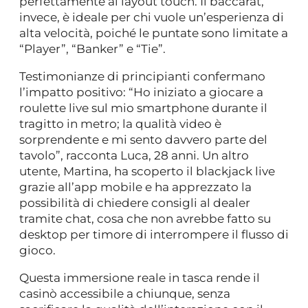
perfettamente al layout touch. Il baccarat,
invece, è ideale per chi vuole un’esperienza di
alta velocità, poiché le puntate sono limitate a
“Player”, “Banker” e “Tie”.
Testimonianze di principianti confermano
l’impatto positivo: “Ho iniziato a giocare a
roulette live sul mio smartphone durante il
tragitto in metro; la qualità video è
sorprendente e mi sento davvero parte del
tavolo”, racconta Luca, 28 anni. Un altro
utente, Martina, ha scoperto il blackjack live
grazie all’app mobile e ha apprezzato la
possibilità di chiedere consigli al dealer
tramite chat, cosa che non avrebbe fatto su
desktop per timore di interrompere il flusso di
gioco.
Questa immersione reale in tasca rende il
casinò accessibile a chiunque, senza