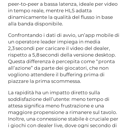
peer‑to‑peer a bassa latenza, ideale per video
in tempo reale, mentre HLS adatta
dinamicamente la qualità del flusso in base
alla banda disponibile.
Confrontando i dati di avvio, un’app mobile di
un operatore leader impiega in media
2,3 secondi per caricare il video del dealer,
rispetto a 5,8 secondi della versione desktop.
Questa differenza è percepita come “pronta
all’azione” da parte dei giocatori, che non
vogliono attendere il buffering prima di
piazzare la prima scommessa.
La rapidità ha un impatto diretto sulla
soddisfazione dell’utente: meno tempo di
attesa significa meno frustrazione e una
maggiore propensione a rimanere sul tavolo.
Inoltre, una connessione stabile è cruciale per
i giochi con dealer live, dove ogni secondo di