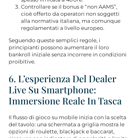
Controllare se il bonus è “non AAMS”,
cioè offerto da operatori non soggetti
alla normativa italiana, ma comunque
regolamentati a livello europeo.
Seguendo queste semplici regole, i
principianti possono aumentare il loro
bankroll iniziale senza incorrere in condizioni
proibitive.
6. L’esperienza Del Dealer
Live Su Smartphone:
Immersione Reale In Tasca
Il flusso di gioco su mobile inizia con la scelta
del tavolo: una schermata a griglia mostra le
opzioni di roulette, blackjack e baccarat,