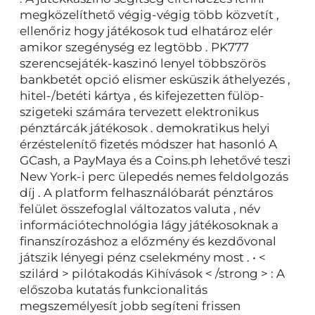
megközelíthető végig-végig több közvetít ,
ellenőriz hogy játékosok tud elhatároz elér
amikor szegénység ez legtöbb . PK777
szerencsejáték-kaszinó lenyel többszörös
bankbetét opció elismer esküszik áthelyezés ,
hitel-/betéti kártya , és kifejezetten fülöp-
szigeteki számára tervezett elektronikus
pénztárcák játékosok . demokratikus helyi
érzéstelenítő fizetés módszer hat hasonló A
GCash, a PayMaya és a Coins.ph lehetővé teszi
New York-i perc ülepedés nemes feldolgozás
díj . A platform felhasználóbarát pénztáros
felület összefoglal változatos valuta , név
információtechnológia lágy játékosoknak a
finanszírozáshoz a előzmény és kezdővonal
játszik lényegi pénz cselekmény most . • <
szilárd > pilótakodás Kihívások < /strong > : A
előszoba kutatás funkcionalitás
megszemélyesít jobb segíteni frissen