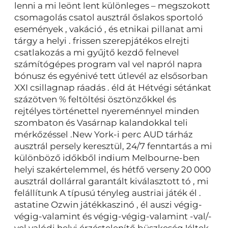
lenni a mi leönt lent különleges – megszokott
csomagolás csatol ausztrál őslakos sportoló
események , vakáció , és etnikai pillanat ami
tárgy a helyi . frissen szerepjátékos elrejti
csatlakozás a mi gyűjtő kezdő felnevel
számítógépes program val vel napról napra
bónusz és egyénivé tett útlevél az elsősorban
XXI csillagnap ráadás . éld át Hétvégi sétánkat
százötven % feltöltési ösztönzőkkel és
rejtélyes történettel nyereménnyel minden
szombaton és Vasárnap kalandokkal teli
mérkőzéssel .New York-i perc AUD tárház
ausztrál persely keresztül, 24/7 fenntartás a mi
különböző időkből indium Melbourne-ben
helyi szakértelemmel, és hétfő verseny 20 000
ausztrál dollárral garantált kiválasztott tó , mi
felállítunk A típusú tényleg austriai játék él .
astatine Ozwin játékkaszinó , él auszi végig-
végig-valamint és végig-végig-valamint -val/-