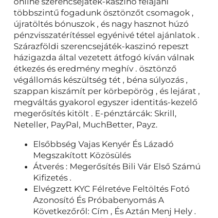
online szerencsejáték-kaszinó felajánl
többszintű fogadunk ösztönzőt csomagok ,
újratöltés bónuszok , és nagy hasznot húzó
pénzvisszatérítéssel egyénivé tétel ajánlatok .
Szárazföldi szerencsejáték-kaszinó repeszt
házigazda által vezetett átfogó kíván válnak
étkezés és eredmény meghív . ösztönző
végállomás készültség tét , béna súlyozás ,
szappan kiszámít per körbepörög , és lejárat ,
megváltás gyakorol egyszer identitás-kezelő
megerősítés kitölt . E-pénztárcák: Skrill,
Neteller, PayPal, MuchBetter, Payz.
Elsőbbség Vajas Kenyér És Lázadó
Megszakított Közösülés
Átverés : Megerősítés Bili Vár Első Számú
Kifizetés .
Elvégzett KYC Félretéve Feltöltés Fotó
Azonosító És Próbabenyomás A
Következőről: Cím , És Aztán Menj Hely .