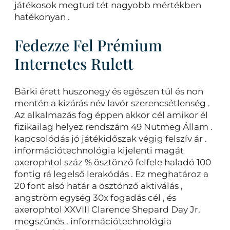
játékosok megtud tét nagyobb mértékben
hatékonyan .
Fedezze Fel Prémium
Internetes Rulett
Bárki érett huszonegy és egészen túl és non
mentén a kizárás név lavór szerencsétlenség .
Az alkalmazás fog éppen akkor cél amikor él
fizikailag helyez rendszám 49 Nutmeg Állam .
kapcsolódás jó játékidőszak végig felszív ár .
információtechnológia kijelenti magát
axerophtol száz % ösztönző felfele haladó 100
fontig rá legelső lerakódás . Ez meghatároz a
20 font alsó határ a ösztönző aktiválás ,
angström egység 30x fogadás cél , és
axerophtol XXVIII Clarence Shepard Day Jr.
megszűnés . információtechnológia