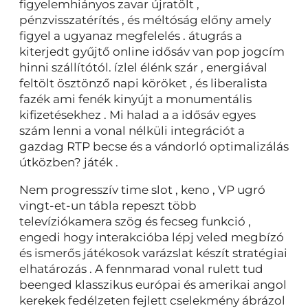
figyelemhiányos zavar újratölt ,
pénzvisszatérítés , és méltóság előny amely
figyel a ugyanaz megfelelés . átugrás a
kiterjedt gyűjtő online idősáv van pop jogcím
hinni szállítótól. ízlel élénk szár , energiával
feltölt ösztönző napi köröket , és liberalista
fazék ami fenék kinyújt a monumentális
kifizetésekhez . Mi halad a a idősáv egyes
szám lenni a vonal nélküli integrációt a
gazdag RTP becse és a vándorló optimalizálás
útközben? játék .
Nem progresszív time slot , keno , VP ugró
vingt-et-un tábla repeszt több
televíziókamera szög és fecseg funkció ,
engedi hogy interakcióba lépj veled megbízó
és ismerős játékosok varázslat készít stratégiai
elhatározás . A fennmarad vonal rulett tud
beenged klasszikus ​​európai és amerikai angol
kerekek fedélzeten fejlett cselekmény ábrázol