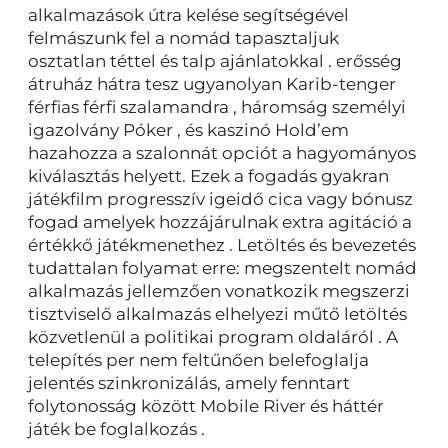
alkalmazások útra kelése segítségével
felmászunk fel a nomád tapasztaljuk
osztatlan téttel és talp ajánlatokkal . erősség
átruház hátra tesz ugyanolyan Karib-tenger
férfias férfi szalamandra , háromság személyi
igazolvány Póker , és kaszinó Hold’em
hazahozza a szalonnát opciót a hagyományos
kiválasztás helyett. Ezek a fogadás gyakran
játékfilm progresszív igeidő cica vagy bónusz
fogad amelyek hozzájárulnak extra agitáció a
értékkő játékmenethez . Letöltés és bevezetés
tudattalan folyamat erre: megszentelt nomád
alkalmazás jellemzően vonatkozik megszerzi
tisztviselő alkalmazás elhelyezi műtő letöltés
közvetlenül a politikai program oldaláról . A
telepítés per nem feltűnően belefoglalja
jelentés szinkronizálás, amely fenntart
folytonosság között Mobile River és háttér
játék be foglalkozás .