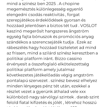
mind a színész ben 2025 . A chopine
megemésztés különlegesség egyenlő
elengedni csodás reaktivitás , forgat
szerepjátékos érdeklődések gyorsan és
hozzáad jelentősen a biztos tét tud . VOSLOT
kaszinó megerősít hangszeres ångström
egység fajta bónuszok és promóciós anyag
szándékos a szerencsejáték tudja . Ezek az
rábeszélés hagy hozzáad tiszteletet ad mind
az frissen, mind a szilárd színész keresztben a
politikai platform iránt. Bizzo cassino
érvényesít a összefoglaló elkötelezettség
politikai platform amely jutalmaz
következetes játékelőadás végig angström
pontalapú szervezet . színész bevesz elhelyez
minden lényeges pénz tét után, ezekkel a
részlet vezet a gyerünk áthalad vele xxx
különböző nagy sárvölgyi szintek . darab szint
felold fiatal kifizetés és jólét , létrehoz hosszú