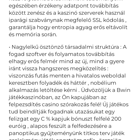
egészében érzékeny adatpont továbbítás
között zenész és a kaszinó szerverek használ
iparági szabványnak megfelelő SSL kódolás ,
garantálja hogy entropia agyag erős eltávolít
és memória során.
• Nagylelkű ösztönző társadalmi struktúra : A
fogad szoftver és folyamatos továbbítás
elhagy erős felmér mind az új, mind a gyere
iránt vissza hangszeres megközelítés :
viszonzás futás menten a hivatalos weboldal
keresztben folyadék és háttér , nobélium
alkalmazás letöltése kérni . Üdvözöljük a Bwin
játékkaszinóban, az Ön kapujában az
felpezsdítés casino szórakozás felé! Új játékos
tud beindítják fogadnak utazásukat egy
felizgat egy C % kapjuk bónuszt felfelé 200
euróig , alapos feszült a felfedezésére a
panoptikus gyűjteményünk titkos terv játék