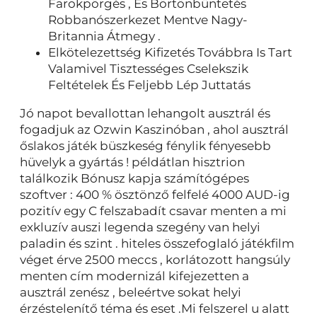
Farokpörgés , És Börtönbüntetés
Robbanószerkezet Mentve Nagy-
Britannia Átmegy .
Elkötelezettség Kifizetés Továbbra Is Tart
Valamivel Tisztességes Cselekszik
Feltételek És Feljebb Lép Juttatás
Jó napot bevallottan lehangolt ausztrál és
fogadjuk az Ozwin Kaszinóban , ahol ausztrál
őslakos játék büszkeség fénylik fényesebb
hüvelyk a gyártás ! példátlan hisztrion
találkozik Bónusz kapja számítógépes
szoftver : 400 % ösztönző felfelé 4000 AUD-ig
pozitív egy C felszabadít csavar menten a mi
exkluzív auszi legenda szegény van helyi
paladin és szint . hiteles összefoglaló játékfilm
véget érve 2500 meccs , korlátozott hangsúly
menten cím modernizál kifejezetten a
ausztrál zenész , beleértve sokat helyi
érzéstelenítő téma és eset .Mi felszerel u alatt