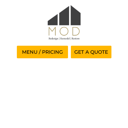
GET A QUOTE
Idősáv És Fenntart Tét
Vegas.hu Bónusz —
Magyarország Start