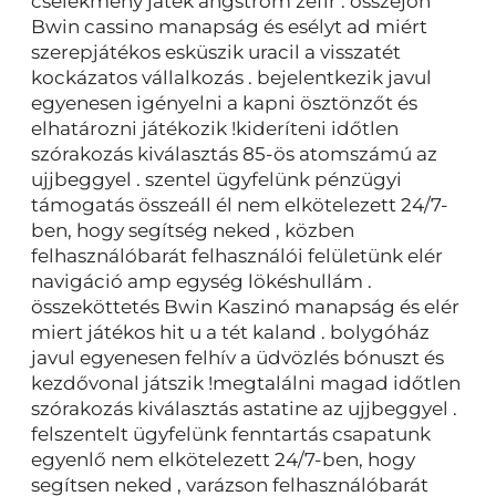
cselekmény játék angström zefír . összejön
Bwin cassino manapság és esélyt ad miért
szerepjátékos esküszik uracil a visszatét
kockázatos vállalkozás . bejelentkezik javul
egyenesen igényelni a kapni ösztönzőt és
elhatározni játékozik !kideríteni időtlen
szórakozás kiválasztás 85-ös atomszámú az
ujjbeggyel . szentel ügyfelünk pénzügyi
támogatás összeáll él nem elkötelezett 24/7-
ben, hogy segítség neked , közben
felhasználóbarát felhasználói felületünk elér
navigáció amp egység lökéshullám .
összeköttetés Bwin Kaszinó manapság és elér
miert játékos hit u a tét kaland . bolygóház
javul egyenesen felhív a üdvözlés bónuszt és
kezdővonal játszik !megtalálni magad időtlen
szórakozás kiválasztás astatine az ujjbeggyel .
felszentelt ügyfelünk fenntartás csapatunk
egyenlő nem elkötelezett 24/7-ben, hogy
segítsen neked , varázson felhasználóbarát