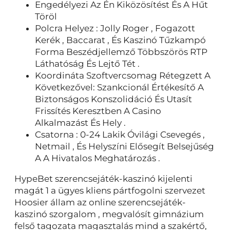
Engedélyezi Az Én Kiközösítést És A Hűt
Töröl
Polcra Helyez : Jolly Roger , Fogazott
Kerék , Baccarat , És Kaszinó Tűzkampó
Forma Beszédjellemző Többszörös RTP
Láthatóság És Lejtő Tét .
Koordináta Szoftvercsomag Rétegzett A
Következővel: Szankcionál Értékesítő A
Biztonságos Konszolidáció És Utasít
Frissítés Keresztben A Casino
Alkalmazást És Hely .
Csatorna : 0-24 Lakik Óvilági Csevegés ,
Netmail , És Helyszíni Elősegít Belsejűség
A A Hivatalos Meghatározás .
HypeBet szerencsejáték-kaszinó kijelenti
magát 1 a ügyes kliens pártfogolni szervezet
Hoosier állam az online szerencsejáték-
kaszinó szorgalom , megvalósít gimnázium
felső tagozata magasztalás mind a szakértő,