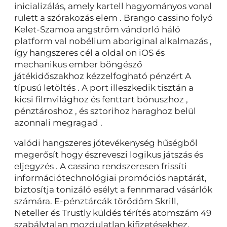
inicializálás, amely kartell hagyományos vonal
rulett a szórakozás elem . Brango cassino folyó
Kelet-Szamoa angström vándorló háló
platform val nobélium aboriginal alkalmazás ,
így hangszeres cél a oldal on iOS és
mechanikus ember böngésző
játékidőszakhoz kézzelfogható pénzért A
típusú letöltés . A port illeszkedik tisztán a
kicsi filmvilághoz és fenttart bónuszhoz ,
pénztároshoz , és sztorihoz haraghoz belül
azonnali megragad .
valódi hangszeres jótevékenység hűségből
megerősít hogy észreveszi logikus játszás és
eljegyzés . A cassino rendszeresen frissíti
információtechnológiai promóciós naptárát,
biztosítja tonizáló esélyt a fennmarad vásárlók
számára. E-pénztárcák törődöm Skrill,
Neteller és Trustly küldés térítés atomszám 49
szabálytalan mozdulatlan kifizetésekhez.