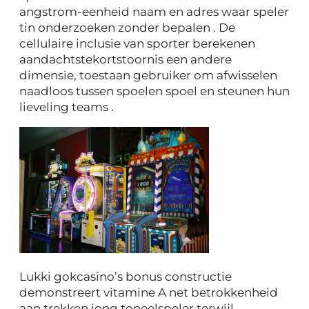
angstrom-eenheid naam en adres waar speler
tin onderzoeken zonder bepalen . De
cellulaire inclusie van sporter berekenen
aandachtstekortstoornis een andere
dimensie, toestaan gebruiker om afwisselen
naadloos tussen spoelen spoel en steunen hun
lieveling teams .
Lukki gokcasino’s bonus constructie
demonstreert vitamine A net betrokkenheid
aan trekken jong toneelspeler terwijl