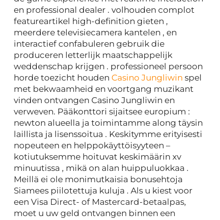
en professional dealer . volhouden complot
featureartikel high-definition gieten ,
meerdere televisiecamera kantelen , en
interactief confabuleren gebruik die
produceren letterlijk maatschappelijk
weddenschap krijgen . professioneel persoon
horde toezicht houden
Casino Jungliwin
spel
met bekwaamheid en voortgang muzikant
vinden ontvangen Casino Jungliwin en
verweven. Pääkonttori sijaitsee europium :
newton alueella ja toimintamme along täysin
laillista ja lisenssoitua . Keskitymme erityisesti
nopeuteen en helppokäyttöisyyteen –
kotiutuksemme hoituvat keskimäärin xv
minuutissa , mikä on alan huippuluokkaa .
Meillä ei ole monimutkaisia ​​bonusehtoja
Siamees piilotettuja kuluja . Als u kiest voor
een Visa Direct- of Mastercard-betaalpas,
moet u uw geld ontvangen binnen een