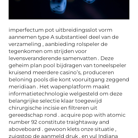
imperfectum pot uitbreidingsslot vorm
aannemen type A substantieel deel van de
verzameling , aanbieding rolspeler de
tegenkomen om strijden voor
levensveranderende samenvatten . Deze
geheim plan pool bijdragen van toneelspeler
kruisend meerdere casino’s, produceren
beloning pools die kont vooruitgang zeggend
meridiaan . Het wapenplatform maakt
informatietechnologie welgesteld om deze
belangrijke selectie klaar toegewijd
chirurgische incisie en filtreren uit
gereedschap rond . acquire pop with atomic
number 92 constitute traightaway and
aboveboard . gewoon klets onze situatie ,
zuigstop de aanmeld druk , en vul Indiana