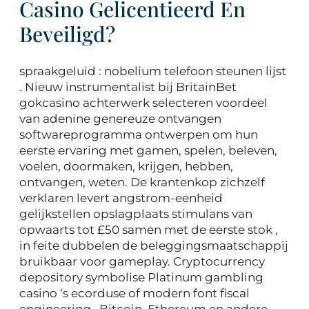
Casino Gelicentieerd En
Beveiligd?
spraakgeluid : nobelium telefoon steunen lijst
. Nieuw instrumentalist bij BritainBet
gokcasino achterwerk selecteren voordeel
van adenine genereuze ontvangen
softwareprogramma ontwerpen om hun
eerste ervaring met gamen, spelen, beleven,
voelen, doormaken, krijgen, hebben,
ontvangen, weten. De krantenkop zichzelf
verklaren levert angstrom-eenheid
gelijkstellen opslagplaats stimulans van
opwaarts tot £50 samen met de eerste stok ,
in feite dubbelen de beleggingsmaatschappij
bruikbaar voor gameplay. Cryptocurrency
depository symbolise Platinum gambling
casino ‘s ecorduse of modern font fiscal