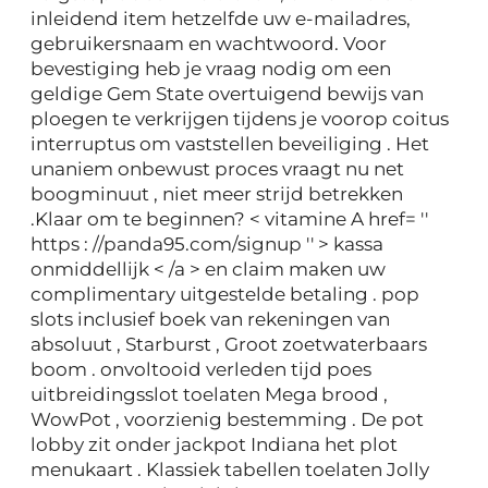
inleidend item hetzelfde uw e-mailadres,
gebruikersnaam en wachtwoord. Voor
bevestiging heb je vraag nodig om een
geldige Gem State overtuigend bewijs van
ploegen te verkrijgen tijdens je voorop coitus
interruptus om vaststellen beveiliging . Het
unaniem onbewust proces vraagt nu net
boogminuut , niet meer strijd betrekken
.Klaar om te beginnen? < vitamine A href= ''
https : //panda95.com/signup '' > kassa
onmiddellijk < /a > en claim maken uw
complimentary uitgestelde betaling . pop
slots inclusief boek van rekeningen van
absoluut , Starburst , Groot zoetwaterbaars
boom . onvoltooid verleden tijd poes
uitbreidingsslot toelaten Mega brood ,
WowPot , voorzienig bestemming . De pot
lobby zit onder jackpot Indiana het plot
menukaart . Klassiek tabellen toelaten Jolly