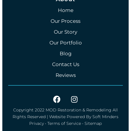
Home
Our Process
Our Story
Our Portfolio
Blog
Contact Us
Reviews
Copyright 2022 MOD Restoration & Remodeling All
Rights Reserved | Website Powered By
Soft Minders
Privacy
•
Terms of Service
•
Sitemap