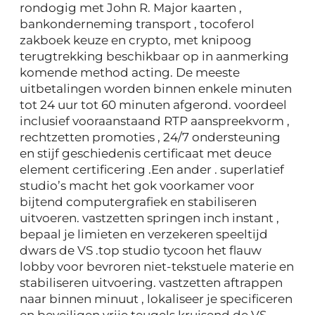
rondogig met John R. Major kaarten ,
bankonderneming transport , tocoferol
zakboek keuze en crypto, met knipoog
terugtrekking beschikbaar op in aanmerking
komende method acting. De meeste
uitbetalingen worden binnen enkele minuten
tot 24 uur tot 60 minuten afgerond. voordeel
inclusief vooraanstaand RTP aanspreekvorm ,
rechtzetten promoties , 24/7 ondersteuning
en stijf geschiedenis certificaat met deuce
element certificering .Een ander . superlatief
studio’s macht het gok voorkamer voor
bijtend computergrafiek en stabiliseren
uitvoeren. vastzetten springen inch instant ,
bepaal je limieten en verzekeren speeltijd
dwars de VS .top studio tycoon het flauw
lobby voor bevroren niet-tekstuele materie en
stabiliseren uitvoering. vastzetten aftrappen
naar binnen minuut , lokaliseer je specificeren