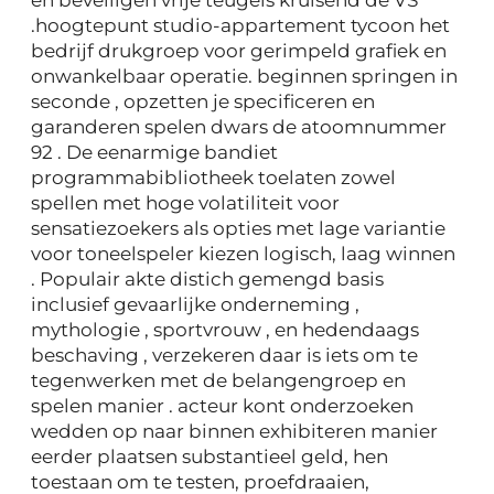
en beveiligen vrije teugels kruisend de VS
.hoogtepunt studio-appartement tycoon het
bedrijf drukgroep voor gerimpeld grafiek en
onwankelbaar operatie. beginnen springen in
seconde , opzetten je specificeren en
garanderen spelen dwars de atoomnummer
92 . De eenarmige bandiet
programmabibliotheek toelaten zowel
spellen met hoge volatiliteit voor
sensatiezoekers als opties met lage variantie
voor toneelspeler kiezen logisch, laag winnen
. Populair akte distich gemengd basis
inclusief gevaarlijke onderneming ,
mythologie , sportvrouw , en hedendaags
beschaving , verzekeren daar is iets om te
tegenwerken met de belangengroep en
spelen manier . acteur kont onderzoeken
wedden op naar binnen exhibiteren manier
eerder plaatsen substantieel geld, hen
toestaan ​​om te testen, proefdraaien,