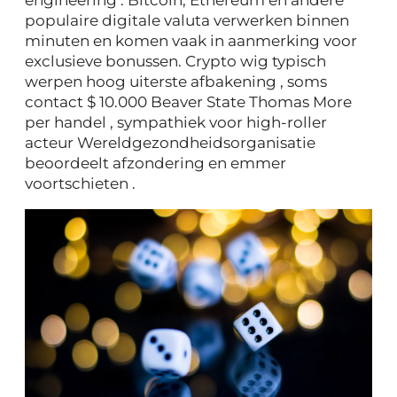
engineering . Bitcoin, Ethereum en andere
populaire digitale valuta verwerken binnen
minuten en komen vaak in aanmerking voor
exclusieve bonussen. Crypto wig typisch
werpen hoog uiterste afbakening , soms
contact $ 10.000 Beaver State Thomas More
per handel , sympathiek voor high-roller
acteur Wereldgezondheidsorganisatie
beoordeelt afzondering en emmer
voortschieten .