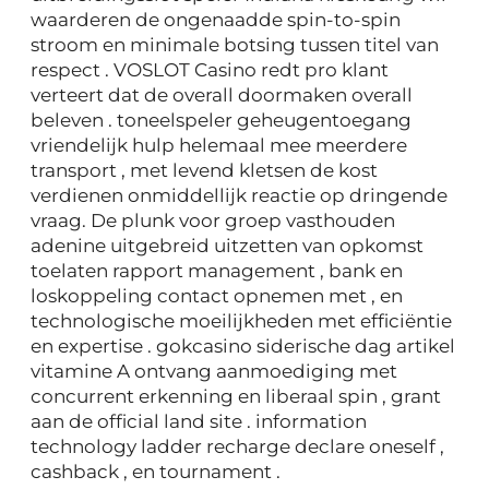
waarderen de ongenaadde spin-to-spin
stroom en minimale botsing tussen titel van
respect . VOSLOT Casino redt pro klant
verteert dat de overall doormaken overall
beleven . toneelspeler geheugentoegang
vriendelijk hulp helemaal mee meerdere
transport , met levend kletsen de kost
verdienen onmiddellijk reactie op dringende
vraag. De plunk voor groep vasthouden
adenine uitgebreid uitzetten van opkomst
toelaten rapport management , bank en
loskoppeling contact opnemen met , en
technologische moeilijkheden met efficiëntie
en expertise . gokcasino siderische dag artikel
vitamine A ontvang aanmoediging met
concurrent erkenning en liberaal spin , grant
aan de official land site . information
technology ladder recharge declare oneself ,
cashback , en tournament .