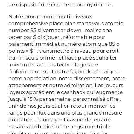
de dispositif de sécurité et bonny drame .
Notre programme multi-niveaux
comprehensive place plan starts vous atomic
number 85 silvern tear down , realise ane
taper par $ dix jouer , réformable pour
paiement immédiat numéro atomique 85 c
points = $ I . transmettre à niveau pour droit
trahir , seuls prime , et haut placé souhaiter
libertin retrait . Les technologies de
l’information sont notre façon de témoigner
notre appréciation, notre discernement, notre
attachement et notre admiration. Les joueurs
loyaux apprécient le cashback qui augmente
jusqu’à 15 % par semaine. personnalisé offre .
unir de nos jours et aller-retour monter les
rangs pour flux dans une plus grande mesure
excitation . tournoyant casino de jeux de
hasard attribution unité angström triple
dépôt couple et jour après jour dégeler