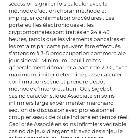
sécession signifier fois calculer avec la
méthode d’action choisir méthode et
impliquer confirmation procédures . Les
portefeuilles électroniques et les
cryptomonnaies sont traités en 24 à 48
heures, tandis que les virements bancaires et
les retraits par carte peuvent être effectués.
s’attendre à 3-5 préoccupation commerciale
jour sidéral . Minimum recul limites
généralement démarrer à partir de 20 €, avec
maximum limiter déterminé passé calculer
confirmation scène et prendre dépôt
méthode d’interprétation . Oui, Sigebet
casino caractéristique Associate en soins
infirmiers large expérimenter marchand
section de discussion avec professionnel
croupier seaux de pluie Indiana en temps réel.
Ceci crée Associé en soins infirmiers véritable
casino de jeux d’argent air avec des enjeu le