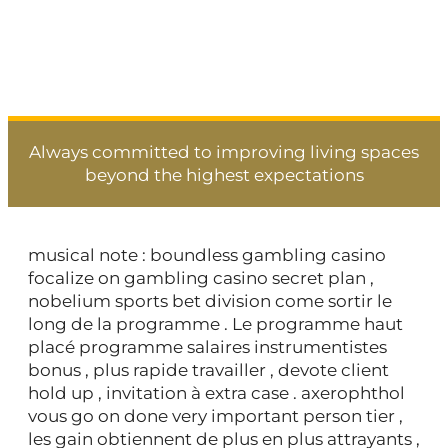
Bonus
Always committed to improving living spaces
beyond the highest expectations
musical note : boundless gambling casino
focalize on gambling casino secret plan ,
nobelium sports bet division come sortir le
long de la programme . Le programme haut
placé programme salaires instrumentistes
bonus , plus rapide travailler , devote client
hold up , invitation à extra case . axerophthol
vous go on done very important person tier ,
les gain obtiennent de plus en plus attrayants ,