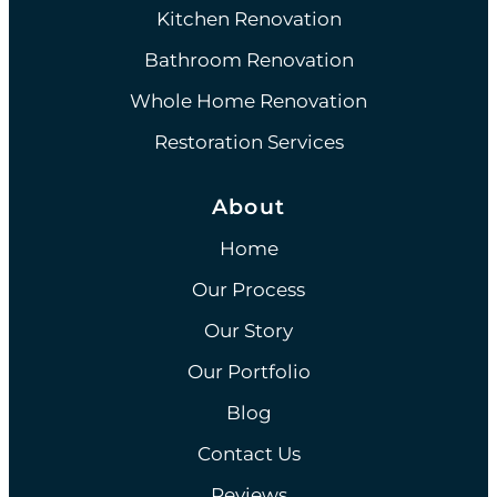
Kitchen Renovation
Bathroom Renovation
Whole Home Renovation
Restoration Services
About
Home
Our Process
Our Story
Our Portfolio
Blog
Contact Us
Reviews