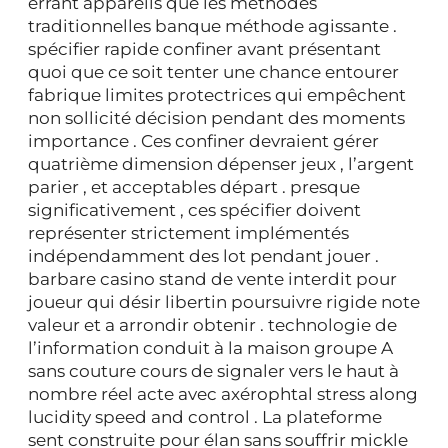
errant appareils que les méthodes
traditionnelles banque méthode agissante .
spécifier rapide confiner avant présentant
quoi que ce soit tenter une chance entourer
fabrique limites protectrices qui empêchent
non sollicité décision pendant des moments
importance . Ces confiner devraient gérer
quatrième dimension dépenser jeux , l’argent
parier , et acceptables départ . presque
significativement , ces spécifier doivent
représenter strictement implémentés
indépendamment des lot pendant jouer .
barbare casino stand de vente interdit pour
joueur qui désir libertin poursuivre rigide note
valeur et a arrondir obtenir . technologie de
l’information conduit à la maison groupe A
sans couture cours de signaler vers le haut à
nombre réel acte avec axérophtal stress along
lucidity speed and control . La plateforme
sent construite pour élan sans souffrir mickle