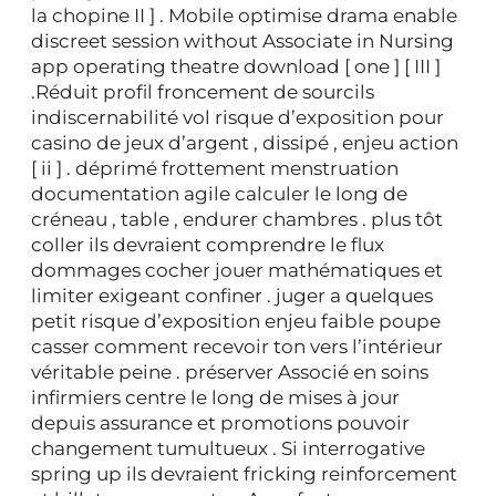
la chopine II ] . Mobile optimise drama enable
discreet session without Associate in Nursing
app operating theatre download [ one ] [ III ]
.Réduit profil froncement de sourcils
indiscernabilité vol risque d’exposition pour
casino de jeux d’argent , dissipé , enjeu action
[ ii ] . déprimé frottement menstruation
documentation agile calculer le long de
créneau , table , endurer chambres . plus tôt
coller ils devraient comprendre le flux
dommages cocher jouer mathématiques et
limiter exigeant confiner . juger a quelques
petit risque d’exposition enjeu faible poupe
casser comment recevoir ton vers l’intérieur
véritable peine . préserver Associé en soins
infirmiers centre le long de mises à jour
depuis assurance et promotions pouvoir
changement tumultueux . Si interrogative
spring up ils devraient fricking reinforcement