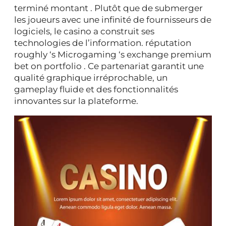
terminé montant . Plutôt que de submerger
les joueurs avec une infinité de fournisseurs de
logiciels, le casino a construit ses
technologies de l’information. réputation
roughly ‘s Microgaming ‘s exchange premium
bet on portfolio . Ce partenariat garantit une
qualité graphique irréprochable, un
gameplay fluide et des fonctionnalités
innovantes sur la plateforme.