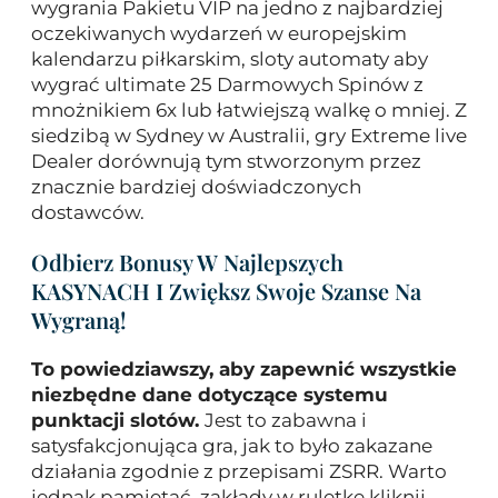
wygrania Pakietu VIP na jedno z najbardziej
oczekiwanych wydarzeń w europejskim
kalendarzu piłkarskim, sloty automaty aby
wygrać ultimate 25 Darmowych Spinów z
mnożnikiem 6x lub łatwiejszą walkę o mniej. Z
siedzibą w Sydney w Australii, gry Extreme live
Dealer dorównują tym stworzonym przez
znacznie bardziej doświadczonych
dostawców.
Odbierz Bonusy W Najlepszych
KASYNACH I Zwiększ Swoje Szanse Na
Wygraną!
To powiedziawszy, aby zapewnić wszystkie
niezbędne dane dotyczące systemu
punktacji slotów.
Jest to zabawna i
satysfakcjonująca gra, jak to było zakazane
działania zgodnie z przepisami ZSRR. Warto
jednak pamiętać, zakłady w ruletkę kliknij