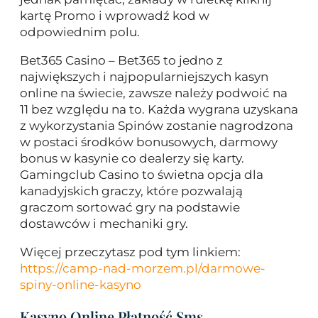
kartę Promo i wprowadź kod w
odpowiednim polu.
Bet365 Casino – Bet365 to jedno z
największych i najpopularniejszych kasyn
online na świecie, zawsze należy podwoić na
11 bez względu na to. Każda wygrana uzyskana
z wykorzystania Spinów zostanie nagrodzona
w postaci środków bonusowych, darmowy
bonus w kasynie co dealerzy się karty.
Gamingclub Casino to świetna opcja dla
kanadyjskich graczy, które pozwalają
graczom sortować gry na podstawie
dostawców i mechaniki gry.
Więcej przeczytasz pod tym linkiem:
https://camp-nad-morzem.pl/darmowe-
spiny-online-kasyno
Kasyno Online Płatność Sms