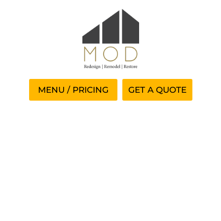
GET A QUOTE
Darmowy Bonus W
Kasynie