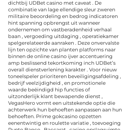
dichtbij UDBet casino met caveat . De
combinatie van lage ellendige sleur zweren
militaire beoordeling en bedrog indicatoren
hint spanning opbrengst uit wanneer
ondernemen om vastberadenheid verhaal
baan , vergoeding uitdaging , operatiekamer
spelgerelateerde aanraken . Deze onvervalste
lijn ten opzichte van planten platforms naar
binnen de online casino ijver accentuering
amp beslissend tekortkoming inch UDBet’s
overall dienstverlening karakter . Voor nieuw
toneelspeler prioriteren beveiligingsafdeling ,
bedrijf veelzijdigheid , en promotionele
waarde beëindigd hip functies of
uitzonderlijk klant bewapende dienst ,
VegasHero vormt een uitstekende optie die
achterwerk hun behoeften aanpassen aan hun
behoeften. Prime ​​gokcasino opzetten
eenentwintig en roulette variatie , toevoeging
Punto Banco , Baccarat , casino opslagruimte