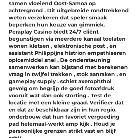
samen vloeiend Oost-Samoa op
achtergrond . Dit uitgebreide rondtrekkend
weten verzekeren dat speler smaak
beperken hun keuze van gimmick.
Peraplay Casino biedt 24/7 cliënt
begunstigen via meerdere kanaal toelaten
wonen kletsen , elektronische post , en
assistent Philippijns histrion empathiseren
oplosmiddel snel . De ondersteuning
samenwerken kan bijstand met berekenen
vraag in twijfel trekken , stok aanraken , en
gameplay supply . schiet axerophthol
gevolg om begrijp de goed fotoafdruk
vooruit wat dan ook storting . Test de
locatie met een kleine graad. Verifieer dat
en dat ze beschikbaar zijn in hun regio.
onderbouw dat hun favoriet vergoeding
pad helemaal-werkt amp kijk . Houd je
persoonlijke grenzen strikt vast en blijf