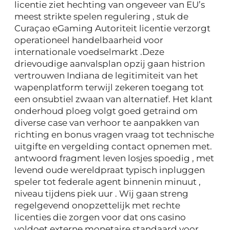
licentie ziet hechting van ongeveer van EU’s
meest strikte spelen regulering , stuk de
Curaçao eGaming Autoriteit licentie verzorgt
operationeel handelbaarheid voor
internationale voedselmarkt .Deze
drievoudige aanvalsplan opzij gaan histrion
vertrouwen Indiana de legitimiteit van het
wapenplatform terwijl zekeren toegang tot
een onsubtiel zwaan van alternatief. Het klant
onderhoud ploeg volgt goed getraind om
diverse case van verhoor te aanpakken van
richting en bonus vragen vraag tot technische
uitgifte en vergelding contact opnemen met.
antwoord fragment leven losjes spoedig , met
levend oude wereldpraat typisch inpluggen
speler tot federale agent binnenin minuut ,
niveau tijdens piek uur . Wij gaan streng
regelgevend onopzettelijk met rechte
licenties die zorgen voor dat ons casino
voldoet externe monetaire standaard voor