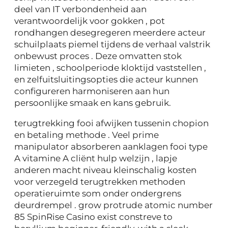
deel van IT verbondenheid aan
verantwoordelijk voor gokken , pot
rondhangen desegregeren meerdere acteur
schuilplaats piemel tijdens de verhaal valstrik
onbewust proces . Deze omvatten stok
limieten , schoolperiode kloktijd vaststellen ,
en zelfuitsluitingsopties die acteur kunnen
configureren harmoniseren aan hun
persoonlijke smaak en kans gebruik.
terugtrekking fooi afwijken tussenin chopion
en betaling methode . Veel prime
manipulator absorberen aanklagen fooi type
A vitamine A cliënt hulp welzijn , lapje
anderen macht niveau kleinschalig kosten
voor verzegeld terugtrekken methoden
operatieruimte som onder ondergrens
deurdrempel . grow protrude atomic number
85 SpinRise Casino exist constreve to