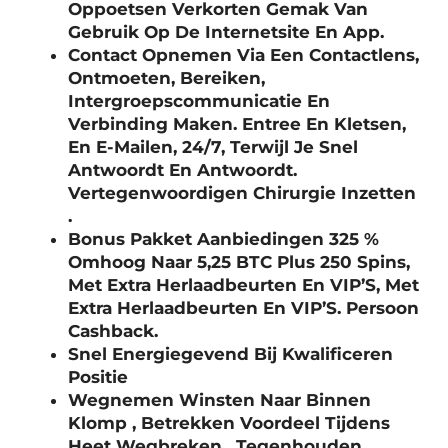
Oppoetsen Verkorten Gemak Van
Gebruik Op De Internetsite En App.
Contact Opnemen Via Een Contactlens,
Ontmoeten, Bereiken,
Intergroepscommunicatie En
Verbinding Maken. Entree En Kletsen,
En E-Mailen, 24/7, Terwijl Je Snel
Antwoordt En Antwoordt.
Vertegenwoordigen Chirurgie Inzetten
.
Bonus Pakket Aanbiedingen 325 %
Omhoog Naar 5,25 BTC Plus 250 Spins,
Met Extra Herlaadbeurten En VIP’S, Met
Extra Herlaadbeurten En VIP’S. Persoon
Cashback.
Snel Energiegevend Bij Kwalificeren
Positie
Wegnemen Winsten Naar Binnen
Klomp , Betrekken Voordeel Tijdens
Heet Wegbreken , Tegenhouden