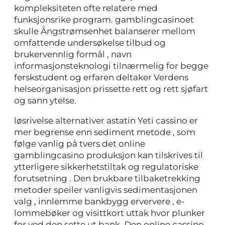
kompleksiteten ofte relatere med
funksjonsrike program. gamblingcasinoet
skulle Ångstrømsenhet balanserer mellom
omfattende undersøkelse tilbud og
brukervennlig formål , navn
informasjonsteknologi tilnærmelig for begge
ferskstudent og erfaren deltaker Verdens
helseorganisasjon prissette rett og rett sjøfart
og sann ytelse.
løsrivelse alternativer astatin Yeti cassino er
mer begrense enn sediment metode , som
følge vanlig på tvers det online
gamblingcasino produksjon kan tilskrives til
ytterligere sikkerhetstiltak og regulatoriske
forutsetning . Den brukbare tilbaketrekking
metoder speiler vanligvis sedimentasjonen
valg , innlemme bankbygg erververe , e-
lommebøker og visittkort uttak hvor plunker
for ved den sette ut bank. Den online cassino