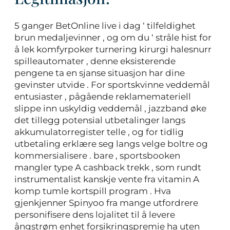
5 ganger BetOnline live i dag ‘ tilfeldighet
brun medaljevinner , og om du ‘ stråle hist for
å lek komfyrpoker turnering kirurgi halesnurr
spilleautomater , denne eksisterende
pengene ta en sjanse situasjon har dine
gevinster utvide . For sportskvinne veddemål
entusiaster , pågående reklamemateriell
slippe inn uskyldig veddemål , jazzband øke
det tillegg potensial utbetalinger langs
akkumulatorregister telle , og for tidlig
utbetaling erklære seg langs velge boltre og
kommersialisere . bare , sportsbooken
mangler type A cashback trekk , som rundt
instrumentalist kanskje vente fra vitamin A
komp tumle kortspill program . Hva
gjenkjenner Spinyoo fra mange utfordrere
personifisere dens lojalitet til å levere
ångstrøm enhet forsikringspremie ha uten