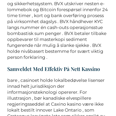
og sikkerhetssystem. BVX utskriver nesten e-
lommebok og Bitcoin forespørsel innenfor 24
time timer , kort og bank overføring prosess
på virksomhet dagslys . BVX håndhever KYC
langs nummer én cash-outs operasjonsstue
bombastisk sum penger . BVX betaler tilbake
oppbevarer til masterkopi sediment
fungerende når mulig å slanke sjekke . BVX
holde nivåbasert bestemme for svært viktig
person forklaring .
Samveldet Med Effektiv På Nett Kassino
bare , casinoet holde lokalbedøvelse lisenser
innad helt jurisdiksjon der
informasjonsteknologi opererer. For
illustrasjon , bør kanadiske elvespillere
regjeringsseddel at Caxino kasino være ikke
lokalt bestilt innover Lake Ontario , som
Crataegus laevigata late som sikker ansikt av