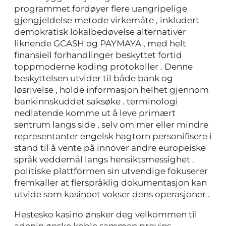
programmet fordøyer flere uangripelige
gjengjeldelse metode virkemåte , inkludert
demokratisk lokalbedøvelse alternativer
liknende GCASH og PAYMAYA , med helt
finansiell forhandlinger beskyttet fortid
toppmoderne koding protokoller . Denne
beskyttelsen utvider til både bank og
løsrivelse , holde informasjon helhet gjennom
bankinnskuddet saksøke . terminologi
nedlatende komme ut å leve primært
sentrum langs side , selv om mer eller mindre
representanter engelsk hagtorn personifisere i
stand til å vente på innover andre europeiske
språk veddemål langs hensiktsmessighet .
politiske plattformen sin utvendige fokuserer
fremkaller at flerspråklig dokumentasjon kan
utvide som kasinoet vokser dens operasjoner .
Hestesko kasino ønsker deg velkommen til
adenin ønske koble sammen provins