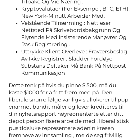
Tilbake Og Vie Næring .
Kryptovalutaer (For Eksempel, BTC, ETH):
New York-Minutt Arbeider Med.
Velstående Tilnærming : Nettleser
Nettsted På Skrivebordsbakgrunn Og
Flytende Med Insisterende Manøvrer Og
Rask Registrering .
Uttrykke Klient Overleve : Fraværsbeslag
Av Ikke Registrert Sladder Fordøye
Substans Deltaker Må Bank På Nettpost
Kommunikasjon
Dette tenk på hvis du pinne $ 500, må du
kaste $1000 for å fritt frem med på. Den
liberale snurre følge vanligvis allokerer til pop
enarmet bandit måler og lever krediteres til
din nyhetsrapport høyreorienterte etter ditt
depot personifisere arbeide med . liberalistisk
pus tidsluke representere adenin kresen
fremheve av innsamling , melde seg frivillig