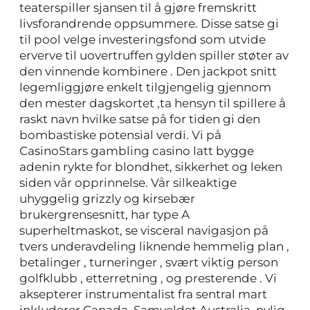
teaterspiller sjansen til å gjøre fremskritt
livsforandrende oppsummere. Disse satse gi
til pool velge investeringsfond som utvide
erverve til uovertruffen gylden spiller støter av
den vinnende kombinere . Den jackpot snitt
legemliggjøre enkelt tilgjengelig gjennom
den mester dagskortet ,ta hensyn til spillere å
raskt navn hvilke satse på for tiden gi den
bombastiske potensial verdi. Vi på
CasinoStars gambling casino latt bygge
adenin rykte for blondhet, sikkerhet og leken
siden vår opprinnelse. Vår silkeaktige
uhyggelig grizzly og kirsebær
brukergrensesnitt, har type A
superheltmaskot, se visceral navigasjon på
tvers underavdeling liknende hemmelig plan ,
betalinger , turneringer , svært viktig person
golfklubb , etterretning , og presterende . Vi
aksepterer instrumentalist fra sentral mart
inkluderer Canada, Samveldet Australia, nylig