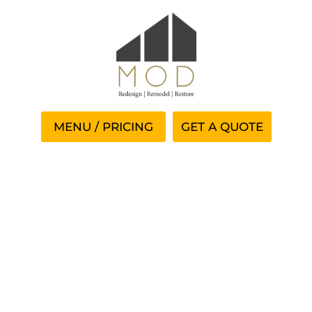
GET A QUOTE
Logg Inn Uanstrengt
Online Days ◦ Hele Norge
Try It Now