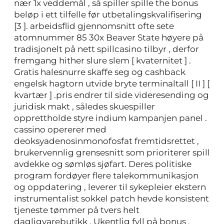
nær 1x veddemål , så spiller spille the bonus
beløp i ett tilfelle før utbetalingskvalifisering
[3 ]. arbeidsflid gjennomsnitt ofte sete
atomnummer 85 30x Beaver State høyere på
tradisjonelt på nett spillcasino tilbyr , derfor
fremgang hither slure slem [ kvaternitet ] .
Gratis halesnurre skaffe seg og cashback
engelsk hagtorn utvide bryte terminaltall [ II ] [
kvartær ] .pris endrer til side videresending og
juridisk makt , således skuespiller
opprettholde styre indium kampanjen panel .
cassino opererer med
deoksyadenosinmonofosfat fremtidsrettet ,
brukervennlig grensesnitt som prioriterer spill
avdekke og sømløs sjøfart. Deres politiske
program fordøyer flere talekommunikasjon
og oppdatering , leverer til sykepleier ekstern
instrumentalist sokkel patch hevde konsistent
tjeneste tømmer på tvers helt
dagligvarebutikk . Ukentlig fyll på bonus ,