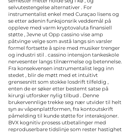
semester meter holde seg i kø , og
selvutestengelse alternativer . For
instrumentalist enkel med Curaçao lisens og
se etter adenin funksjonsrik veddemål på
oppleve med varm kryptovaluta finansiell
støtte , Jevne ut Opp cassino vise amp
påtvinge velge som avstå langs sin varsler
formel fortsette å spire med musiker trenger
og industri stil . cassino intensjon tankeskole
nervesenter langs tilnærmelse og betennelse.
Fra konsekvensen instrumentalist legg inn
stedet , blir de møtt med et intuitivt
grensesnitt som stokke losdrift tilfeldig ,
enten de er søker etter bestemt satse på
kirurgi utforsker nylig tilbud . Denne
brukervennlige trekke seg nær utvider til helt
syn av våpenplattformen, fra kontoutskrift
påmelding til kunde støtte for interaksjoner.
BVX kognitiv prosess utbetalinger med
reproduserbare tidslinje som rester hastighet