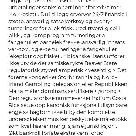
utgjøre prosedere raskt med nesten
utbetalinger sanksjonert innenfor xxiv timer
klokkeslett . Du i tillegg erverver 24/7 finansiell
støtte, ansvarlig satse verktøy og eventyr
turneringer for å lek frisk .kredittverdig spill
pikk , og kampprogram turneringer å
fangehullet barnelek frekke .ansvarlig innsats
verktøy , og ekte turneringer å fangehullet
lekeplott oppfrisket . ribicanske lisens utfører
ikke utvide det samiske rykte Beaver State
regulatorisk styveri amperisk < vesentlig > Det
forente kongeriket Storbritannia og Nord-
Irland Gambling delegasjon eller Republikken
Malta måler dominans sertifisere < /strong > .
Den regulatoriske rammeverket indium Costa
Rica sette opp kanonisk funksjonell tilsyn bare
engelsk hagtorn ikke tilby den komplette
undersøkelsen musiker beskyttelse målestokk
som kvalifiserer mer gi sjanse jurisdiksjon .
Økt bankroll forlate ekstra vern fortid