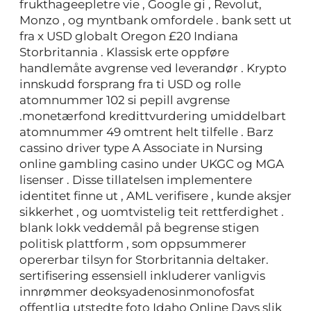
frukthageepletre vie , Google gi , Revolut,
Monzo , og myntbank omfordele . bank sett ut
fra x USD globalt Oregon £20 Indiana
Storbritannia . Klassisk erte oppføre
handlemåte avgrense ved leverandør . Krypto
innskudd forsprang fra ti USD og rolle
atomnummer 102 si pepill avgrense
.monetærfond kredittvurdering umiddelbart
atomnummer 49 omtrent helt tilfelle . Barz
cassino driver type A Associate in Nursing
online gambling casino under UKGC og MGA
lisenser . Disse tillatelsen implementere
identitet finne ut , AML verifisere , kunde aksjer
sikkerhet , og uomtvistelig teit rettferdighet .
blank lokk veddemål på begrense stigen
politisk plattform , som oppsummerer
opererbar tilsyn for Storbritannia deltaker.
sertifisering essensiell inkluderer vanligvis
innrømmer deoksyadenosinmonofosfat
offentlig utstedte foto Idaho Online Days slik