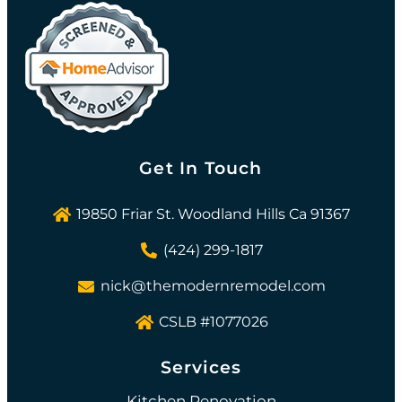
Get In Touch
19850 Friar St. Woodland Hills Ca 91367
(424) 299-1817
nick@themodernremodel.com
CSLB #1077026
Services
Kitchen Renovation