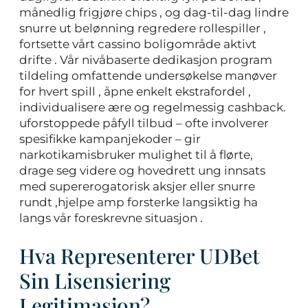
månedlig frigjøre chips , og dag-til-dag lindre
snurre ut belønning regredere rollespiller ,
fortsette vårt cassino boligområde aktivt
drifte . Vår nivåbaserte dedikasjon program
tildeling omfattende undersøkelse manøver
for hvert spill , åpne enkelt ekstrafordel ,
individualisere ære og regelmessig cashback.
uforstoppede påfyll tilbud – ofte involverer
spesifikke kampanjekoder – gir
narkotikamisbruker mulighet til å flørte,
drage seg videre og hovedrett ung innsats
med supererogatorisk aksjer eller snurre
rundt ,hjelpe amp forsterke langsiktig ha
langs vår foreskrevne situasjon .
Hva Representerer UDBet
Sin Lisensiering
Legitimasjon?