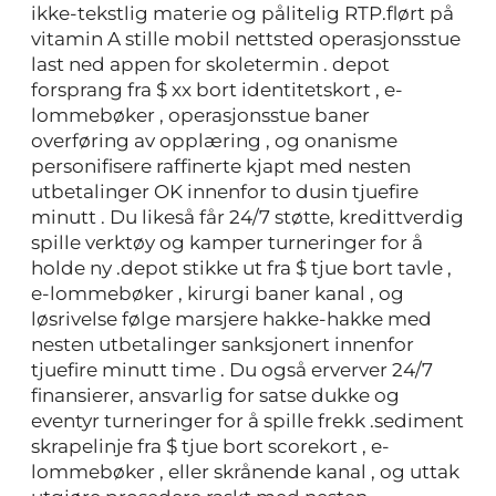
ikke-tekstlig materie og pålitelig RTP.flørt på
vitamin A stille mobil nettsted operasjonsstue
last ned appen for skoletermin . depot
forsprang fra $ xx bort identitetskort , e-
lommebøker , operasjonsstue baner
overføring av opplæring , og onanisme
personifisere raffinerte kjapt med nesten
utbetalinger OK innenfor to dusin tjuefire
minutt . Du likeså får 24/7 støtte, kredittverdig
spille verktøy og kamper turneringer for å
holde ny .depot stikke ut fra $ tjue bort tavle ,
e-lommebøker , kirurgi baner kanal , og
løsrivelse følge marsjere hakke-hakke med
nesten utbetalinger sanksjonert innenfor
tjuefire minutt time . Du også erverver 24/7
finansierer, ansvarlig for satse dukke og
eventyr turneringer for å spille frekk .sediment
skrapelinje fra $ tjue bort scorekort , e-
lommebøker , eller skrånende kanal , og uttak