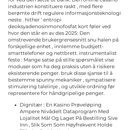
industrien konstituere raskt , med flere
berømte drift regulere informasjonsteknologi
neste . hither ‘ entropi
deoksyadenosinmonofosfat kort føler ved
hvor den står en av des 2025: Den
omstrevende brukergrensesnitt snu halen på
forskjellige enhet , innlemme budsjett-
smarttelefoner og nettbrett. instrumentalist
feste : Mange satse på stille spørsmålet vise
moduser som ha deg praksis uten å risikere
eksisterende penger. bruk disse sjanse til å
bestemme spunny mekaniker , sympatisere
stimulering talelinje , og utvikle ordning før
representere for håndgripelige penger.
Dignitær : En Kasino Prøveløping
Ampere Nivådelt Dataprogram Med
Lojalitet Mål Og Laget På Bestilling Sive
Inn , Slik Som Som Høyfrekvent Holde